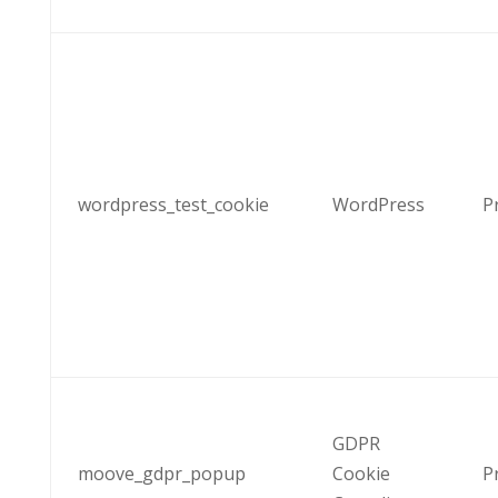
wordpress_test_cookie
WordPress
P
GDPR
moove_gdpr_popup
Cookie
P