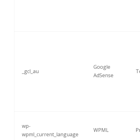
Google
_gcl_au
T
AdSense
wp-
WPML
P
wpml_current_language