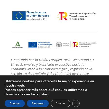
Financiado por la Unión Europea–Next Generation EU
Línea 5: empleo y transición productiva hacia la
economía verde o la economía digital, regulada en la
sección 1a del capítulo V del título I del decreto-ley
27/2021, de 14 de diciembre.
Utilizamos cookies para ofrecerte la mejor experiencia en
nuestra web.
Puedes aprender más sobre qué cookies utilizamos o
desactivarlas en los
ajustes
.
Diseñado por
The Room Social
| © 2026 Eventworks
Cerrar el banner de 
Aceptar
Rechazar
Ajustes
S.L.